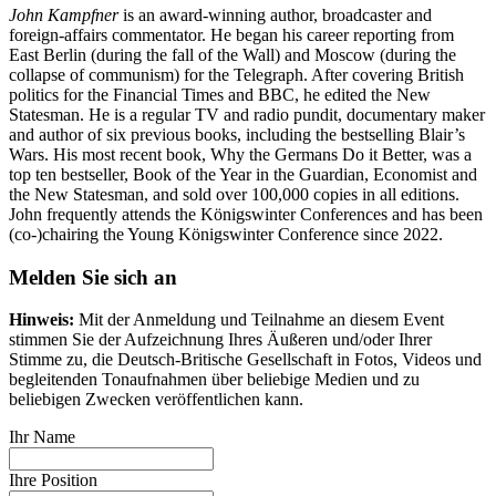
John Kampfner
is an award-winning author, broadcaster and
foreign-affairs commentator. He began his career reporting from
East Berlin (during the fall of the Wall) and Moscow (during the
collapse of communism) for the Telegraph. After covering British
politics for the Financial Times and BBC, he edited the New
Statesman. He is a regular TV and radio pundit, documentary maker
and author of six previous books, including the bestselling Blair’s
Wars. His most recent book, Why the Germans Do it Better, was a
top ten bestseller, Book of the Year in the Guardian, Economist and
the New Statesman, and sold over 100,000 copies in all editions.
John frequently attends the Königswinter Conferences and has been
(co-)chairing the Young Königswinter Conference since 2022.
Melden Sie sich an
Hinweis:
Mit der Anmeldung und Teilnahme an diesem Event
stimmen Sie der Aufzeichnung Ihres Äußeren und/oder Ihrer
Stimme zu, die Deutsch-Britische Gesellschaft in Fotos, Videos und
begleitenden Tonaufnahmen über beliebige Medien und zu
beliebigen Zwecken veröffentlichen kann.
Ihr Name
Ihre Position