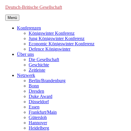
Deutsch-Britische Gesellschaft
Menü
Konferenzen
Königswinter Konferenz
Jung Königswinter Konferenz
Economic Königswinter Konferenz
Defence Königswinter
Über uns
Die Gesellschaft
Geschichte
Zeitleiste
Netzwerk
Berlin/Brandenburg
Bonn
Dresden
Duke Award
Düsseldorf
Essen
Frankfurt/Main
Gütersloh
Hannover
Heidelberg