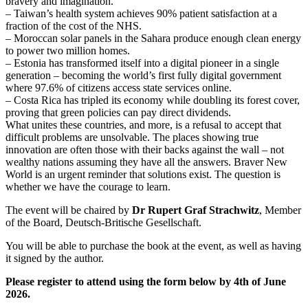
bravery and imagination.
– Taiwan’s health system achieves 90% patient satisfaction at a
fraction of the cost of the NHS.
– Moroccan solar panels in the Sahara produce enough clean energy
to power two million homes.
– Estonia has transformed itself into a digital pioneer in a single
generation – becoming the world’s first fully digital government
where 97.6% of citizens access state services online.
– Costa Rica has tripled its economy while doubling its forest cover,
proving that green policies can pay direct dividends.
What unites these countries, and more, is a refusal to accept that
difficult problems are unsolvable. The places showing true
innovation are often those with their backs against the wall – not
wealthy nations assuming they have all the answers. Braver New
World is an urgent reminder that solutions exist. The question is
whether we have the courage to learn.
The event will be chaired by
Dr Rupert Graf Strachwitz
, Member
of the Board, Deutsch-Britische Gesellschaft.
You will be able to purchase the book at the event, as well as having
it signed by the author.
Please register to attend using the form below by 4th of June
2026.