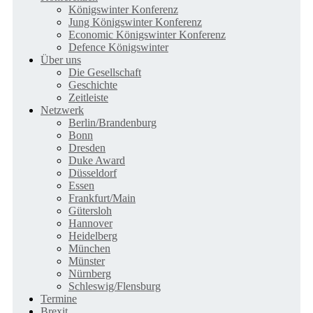
Königswinter Konferenz
Jung Königswinter Konferenz
Economic Königswinter Konferenz
Defence Königswinter
Über uns
Die Gesellschaft
Geschichte
Zeitleiste
Netzwerk
Berlin/Brandenburg
Bonn
Dresden
Duke Award
Düsseldorf
Essen
Frankfurt/Main
Gütersloh
Hannover
Heidelberg
München
Münster
Nürnberg
Schleswig/Flensburg
Termine
Brexit