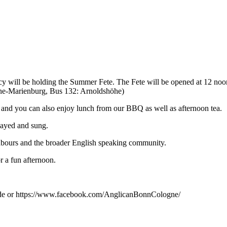
cy will be holding the Summer Fete. The Fete will be opened at 12 noo
gne-Marienburg, Bus 132: Arnoldshöhe)
 and you can also enjoy lunch from our BBQ as well as afternoon tea.
layed and sung.
ghbours and the broader English speaking community.
 a fun afternoon.
.
de or https://www.facebook.com/AnglicanBonnCologne/