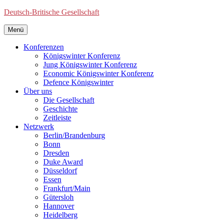
Deutsch-Britische Gesellschaft
Menü
Konferenzen
Königswinter Konferenz
Jung Königswinter Konferenz
Economic Königswinter Konferenz
Defence Königswinter
Über uns
Die Gesellschaft
Geschichte
Zeitleiste
Netzwerk
Berlin/Brandenburg
Bonn
Dresden
Duke Award
Düsseldorf
Essen
Frankfurt/Main
Gütersloh
Hannover
Heidelberg