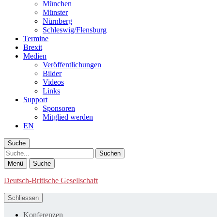
München
Münster
Nürnberg
Schleswig/Flensburg
Termine
Brexit
Medien
Veröffentlichungen
Bilder
Videos
Links
Support
Sponsoren
Mitglied werden
EN
Suche
Suche
Menü
Suche
Deutsch-Britische Gesellschaft
Schliessen
Konferenzen