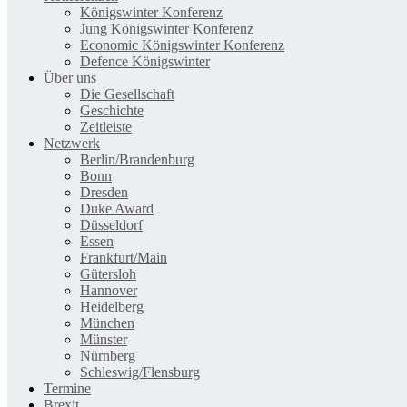
Königswinter Konferenz
Jung Königswinter Konferenz
Economic Königswinter Konferenz
Defence Königswinter
Über uns
Die Gesellschaft
Geschichte
Zeitleiste
Netzwerk
Berlin/Brandenburg
Bonn
Dresden
Duke Award
Düsseldorf
Essen
Frankfurt/Main
Gütersloh
Hannover
Heidelberg
München
Münster
Nürnberg
Schleswig/Flensburg
Termine
Brexit