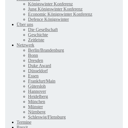
Königswinter Konferenz
Jung Königswinter Konferenz
Economic Königswinter Konferenz
Defence Königswinter
Über uns
Die Gesellschaft
Geschichte
Zeitleiste
Netzwerk
Berlin/Brandenburg
Bonn
Dresden
Duke Award
Düsseldorf
Essen
Frankfurt/Main
Gütersloh
Hannover
Heidelberg
München
Münster
Nürnberg
Schleswig/Flensburg
Termine
Brexit