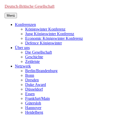
Deutsch-Britische Gesellschaft
Menü
Konferenzen
Königswinter Konferenz
Jung Königswinter Konferenz
Economic Königswinter Konferenz
Defence Königswinter
Über uns
Die Gesellschaft
Geschichte
Zeitleiste
Netzwerk
Berlin/Brandenburg
Bonn
Dresden
Duke Award
Düsseldorf
Essen
Frankfurt/Main
Gütersloh
Hannover
Heidelberg