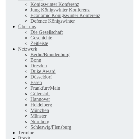
Königswinter Konferenz
Jung Königswinter Konferenz
Economic Königswinter Konferenz
Defence Königswinter
Über uns
Die Gesellschaft
Geschichte
Zeitleiste
Netzwerk
Berlin/Brandenburg
Bonn
Dresden
Duke Award
Düsseldorf
Essen
Frankfurt/Main
Gütersloh
Hannover
Heidelberg
München
Münster
Nürnberg
Schleswig/Flensburg
Termine
Brexit