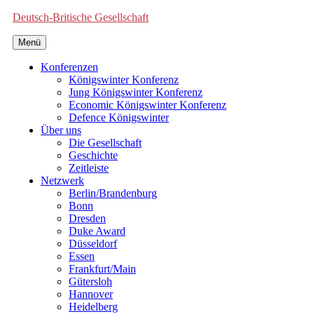
Deutsch-Britische Gesellschaft
Menü
Konferenzen
Königswinter Konferenz
Jung Königswinter Konferenz
Economic Königswinter Konferenz
Defence Königswinter
Über uns
Die Gesellschaft
Geschichte
Zeitleiste
Netzwerk
Berlin/Brandenburg
Bonn
Dresden
Duke Award
Düsseldorf
Essen
Frankfurt/Main
Gütersloh
Hannover
Heidelberg