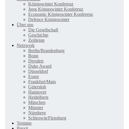
Königswinter Konferenz
Jung Königswinter Konferenz
Economic Königswinter Konferenz
Defence Königswinter
Über uns
Die Gesellschaft
Geschichte
Zeitleiste
Netzwerk
Berlin/Brandenburg
Bonn
Dresden
Duke Award
Düsseldorf
Essen
Frankfurt/Main
Gütersloh
Hannover
Heidelberg
München
Münster
Nürnberg
Schleswig/Flensburg
Termine
Brexit