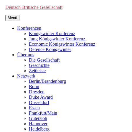
Deutsch-Britische Gesellschaft
Menü
Konferenzen
Königswinter Konferenz
Jung Königswinter Konferenz
Economic Königswinter Konferenz
Defence Königswinter
Über uns
Die Gesellschaft
Geschichte
Zeitleiste
Netzwerk
Berlin/Brandenburg
Bonn
Dresden
Duke Award
Düsseldorf
Essen
Frankfurt/Main
Gütersloh
Hannover
Heidelberg