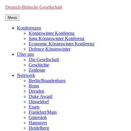
Deutsch-Britische Gesellschaft
Menü
Konferenzen
Königswinter Konferenz
Jung Königswinter Konferenz
Economic Königswinter Konferenz
Defence Königswinter
Über uns
Die Gesellschaft
Geschichte
Zeitleiste
Netzwerk
Berlin/Brandenburg
Bonn
Dresden
Duke Award
Düsseldorf
Essen
Frankfurt/Main
Gütersloh
Hannover
Heidelberg