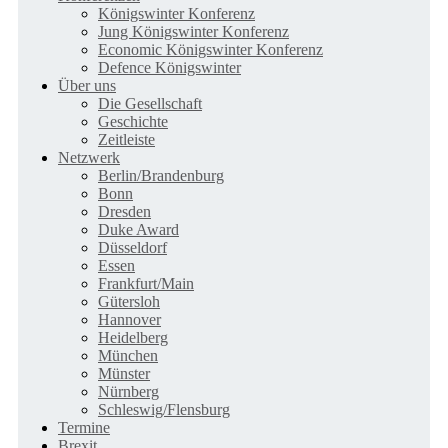
Königswinter Konferenz
Jung Königswinter Konferenz
Economic Königswinter Konferenz
Defence Königswinter
Über uns
Die Gesellschaft
Geschichte
Zeitleiste
Netzwerk
Berlin/Brandenburg
Bonn
Dresden
Duke Award
Düsseldorf
Essen
Frankfurt/Main
Gütersloh
Hannover
Heidelberg
München
Münster
Nürnberg
Schleswig/Flensburg
Termine
Brexit