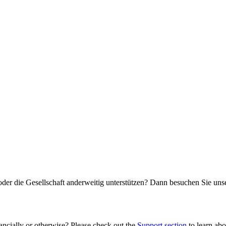
oder die Gesellschaft anderweitig unterstützen? Dann besuchen Sie un
ancially or otherwise? Please check out the
Support section
to learn abou