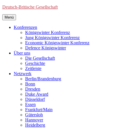
Deutsch-Britische Gesellschaft
Menü
Konferenzen
Königswinter Konferenz
Jung Königswinter Konferenz
Economic Königswinter Konferenz
Defence Königswinter
Über uns
Die Gesellschaft
Geschichte
Zeitleiste
Netzwerk
Berlin/Brandenburg
Bonn
Dresden
Duke Award
Düsseldorf
Essen
Frankfurt/Main
Gütersloh
Hannover
Heidelberg