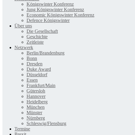
Königswinter Konferenz
Jung Königswinter Konferenz
Economic Königswinter Konferenz
Defence Königswinter
Über uns
Die Gesellschaft
Geschichte
Zeitleiste
Netzwerk
Berlin/Brandenburg
Bonn
Dresden
Duke Award
Düsseldorf
Essen
Frankfurt/Main
Gütersloh
Hannover
Heidelberg
München
Münster
Nürnberg
Schleswig/Flensburg
Termine
Brexit