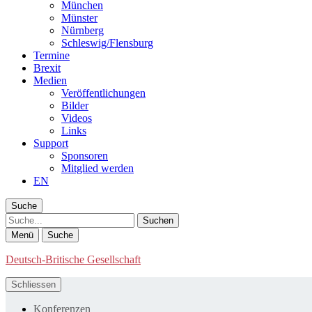
München
Münster
Nürnberg
Schleswig/Flensburg
Termine
Brexit
Medien
Veröffentlichungen
Bilder
Videos
Links
Support
Sponsoren
Mitglied werden
EN
Suche
Suche
Menü
Suche
Deutsch-Britische Gesellschaft
Schliessen
Konferenzen