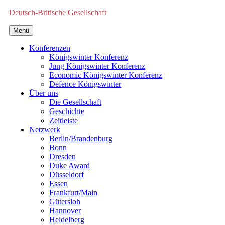
Deutsch-Britische Gesellschaft
Menü
Konferenzen
Königswinter Konferenz
Jung Königswinter Konferenz
Economic Königswinter Konferenz
Defence Königswinter
Über uns
Die Gesellschaft
Geschichte
Zeitleiste
Netzwerk
Berlin/Brandenburg
Bonn
Dresden
Duke Award
Düsseldorf
Essen
Frankfurt/Main
Gütersloh
Hannover
Heidelberg