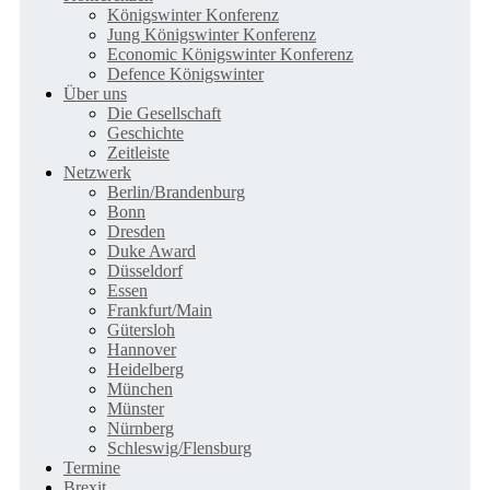
Königswinter Konferenz
Jung Königswinter Konferenz
Economic Königswinter Konferenz
Defence Königswinter
Über uns
Die Gesellschaft
Geschichte
Zeitleiste
Netzwerk
Berlin/Brandenburg
Bonn
Dresden
Duke Award
Düsseldorf
Essen
Frankfurt/Main
Gütersloh
Hannover
Heidelberg
München
Münster
Nürnberg
Schleswig/Flensburg
Termine
Brexit