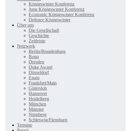
Königswinter Konferenz
Jung Königswinter Konferenz
Economic Königswinter Konferenz
Defence Königswinter
Über uns
Die Gesellschaft
Geschichte
Zeitleiste
Netzwerk
Berlin/Brandenburg
Bonn
Dresden
Duke Award
Düsseldorf
Essen
Frankfurt/Main
Gütersloh
Hannover
Heidelberg
München
Münster
Nürnberg
Schleswig/Flensburg
Termine
Brexit