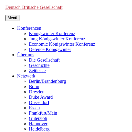
Deutsch-Britische Gesellschaft
Menü
Konferenzen
Königswinter Konferenz
Jung Königswinter Konferenz
Economic Königswinter Konferenz
Defence Königswinter
Über uns
Die Gesellschaft
Geschichte
Zeitleiste
Netzwerk
Berlin/Brandenburg
Bonn
Dresden
Duke Award
Düsseldorf
Essen
Frankfurt/Main
Gütersloh
Hannover
Heidelberg