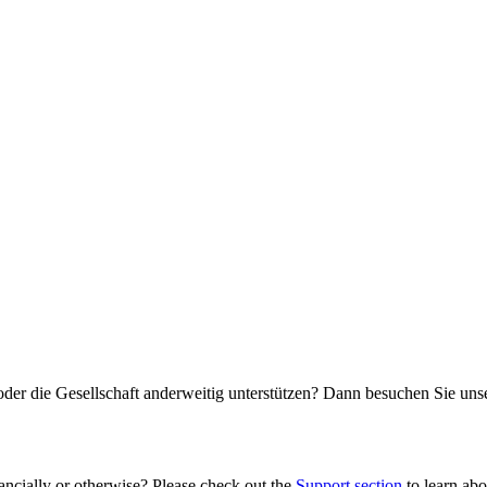
oder die Gesellschaft anderweitig unterstützen? Dann besuchen Sie un
ancially or otherwise? Please check out the
Support section
to learn abou