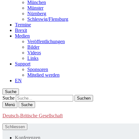
München
Münster
Nürnberg
Schleswig/Flensburg
Termine
Brexit
Medien
Veröffentlichungen
Bilder
Videos
Links
Support
Sponsoren
Mitglied werden
EN
Suche
Suche
Menü
Suche
Deutsch-Britische Gesellschaft
Schliessen
Konferenzen