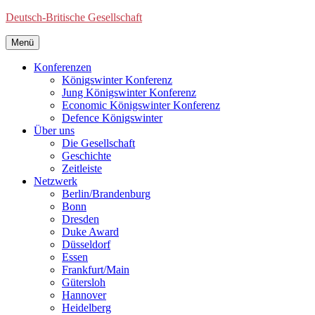
Deutsch-Britische Gesellschaft
Menü
Konferenzen
Königswinter Konferenz
Jung Königswinter Konferenz
Economic Königswinter Konferenz
Defence Königswinter
Über uns
Die Gesellschaft
Geschichte
Zeitleiste
Netzwerk
Berlin/Brandenburg
Bonn
Dresden
Duke Award
Düsseldorf
Essen
Frankfurt/Main
Gütersloh
Hannover
Heidelberg