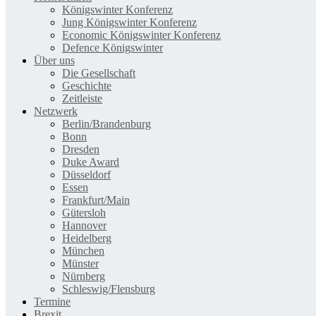
Königswinter Konferenz
Jung Königswinter Konferenz
Economic Königswinter Konferenz
Defence Königswinter
Über uns
Die Gesellschaft
Geschichte
Zeitleiste
Netzwerk
Berlin/Brandenburg
Bonn
Dresden
Duke Award
Düsseldorf
Essen
Frankfurt/Main
Gütersloh
Hannover
Heidelberg
München
Münster
Nürnberg
Schleswig/Flensburg
Termine
Brexit