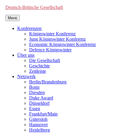
Deutsch-Britische Gesellschaft
Menü
Konferenzen
Königswinter Konferenz
Jung Königswinter Konferenz
Economic Königswinter Konferenz
Defence Königswinter
Über uns
Die Gesellschaft
Geschichte
Zeitleiste
Netzwerk
Berlin/Brandenburg
Bonn
Dresden
Duke Award
Düsseldorf
Essen
Frankfurt/Main
Gütersloh
Hannover
Heidelberg