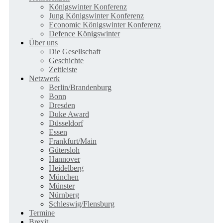
Königswinter Konferenz
Jung Königswinter Konferenz
Economic Königswinter Konferenz
Defence Königswinter
Über uns
Die Gesellschaft
Geschichte
Zeitleiste
Netzwerk
Berlin/Brandenburg
Bonn
Dresden
Duke Award
Düsseldorf
Essen
Frankfurt/Main
Gütersloh
Hannover
Heidelberg
München
Münster
Nürnberg
Schleswig/Flensburg
Termine
Brexit