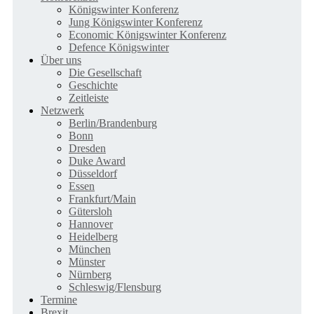
Königswinter Konferenz
Jung Königswinter Konferenz
Economic Königswinter Konferenz
Defence Königswinter
Über uns
Die Gesellschaft
Geschichte
Zeitleiste
Netzwerk
Berlin/Brandenburg
Bonn
Dresden
Duke Award
Düsseldorf
Essen
Frankfurt/Main
Gütersloh
Hannover
Heidelberg
München
Münster
Nürnberg
Schleswig/Flensburg
Termine
Brexit