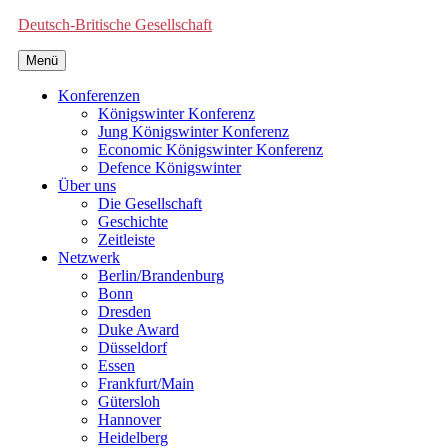
Deutsch-Britische Gesellschaft
Menü
Konferenzen
Königswinter Konferenz
Jung Königswinter Konferenz
Economic Königswinter Konferenz
Defence Königswinter
Über uns
Die Gesellschaft
Geschichte
Zeitleiste
Netzwerk
Berlin/Brandenburg
Bonn
Dresden
Duke Award
Düsseldorf
Essen
Frankfurt/Main
Gütersloh
Hannover
Heidelberg