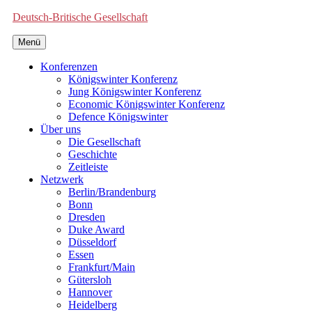
Deutsch-Britische Gesellschaft
Menü
Konferenzen
Königswinter Konferenz
Jung Königswinter Konferenz
Economic Königswinter Konferenz
Defence Königswinter
Über uns
Die Gesellschaft
Geschichte
Zeitleiste
Netzwerk
Berlin/Brandenburg
Bonn
Dresden
Duke Award
Düsseldorf
Essen
Frankfurt/Main
Gütersloh
Hannover
Heidelberg