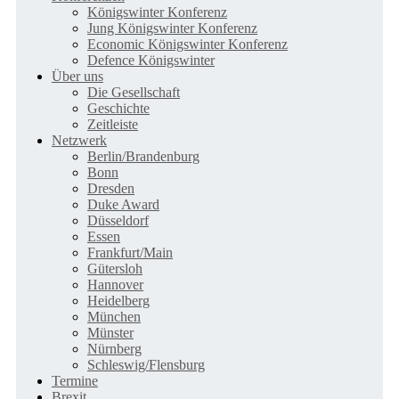
Königswinter Konferenz
Jung Königswinter Konferenz
Economic Königswinter Konferenz
Defence Königswinter
Über uns
Die Gesellschaft
Geschichte
Zeitleiste
Netzwerk
Berlin/Brandenburg
Bonn
Dresden
Duke Award
Düsseldorf
Essen
Frankfurt/Main
Gütersloh
Hannover
Heidelberg
München
Münster
Nürnberg
Schleswig/Flensburg
Termine
Brexit