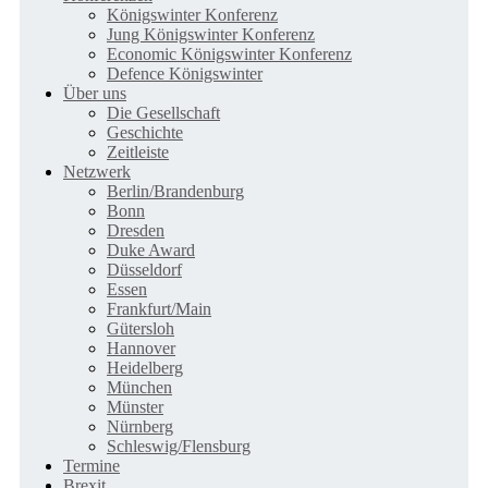
Königswinter Konferenz
Jung Königswinter Konferenz
Economic Königswinter Konferenz
Defence Königswinter
Über uns
Die Gesellschaft
Geschichte
Zeitleiste
Netzwerk
Berlin/Brandenburg
Bonn
Dresden
Duke Award
Düsseldorf
Essen
Frankfurt/Main
Gütersloh
Hannover
Heidelberg
München
Münster
Nürnberg
Schleswig/Flensburg
Termine
Brexit