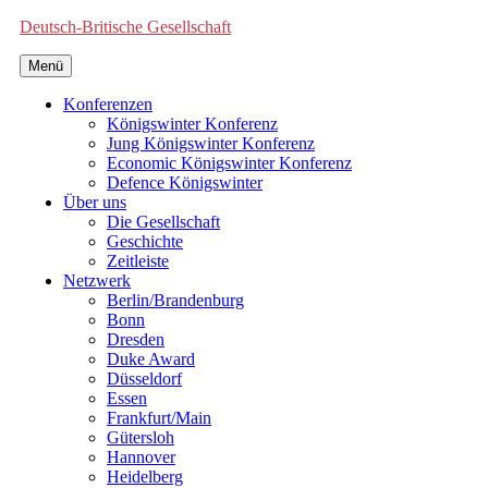
Deutsch-Britische Gesellschaft
Menü
Konferenzen
Königswinter Konferenz
Jung Königswinter Konferenz
Economic Königswinter Konferenz
Defence Königswinter
Über uns
Die Gesellschaft
Geschichte
Zeitleiste
Netzwerk
Berlin/Brandenburg
Bonn
Dresden
Duke Award
Düsseldorf
Essen
Frankfurt/Main
Gütersloh
Hannover
Heidelberg