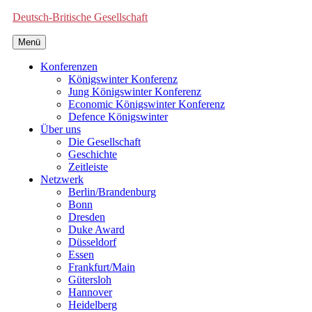
Deutsch-Britische Gesellschaft
Menü
Konferenzen
Königswinter Konferenz
Jung Königswinter Konferenz
Economic Königswinter Konferenz
Defence Königswinter
Über uns
Die Gesellschaft
Geschichte
Zeitleiste
Netzwerk
Berlin/Brandenburg
Bonn
Dresden
Duke Award
Düsseldorf
Essen
Frankfurt/Main
Gütersloh
Hannover
Heidelberg