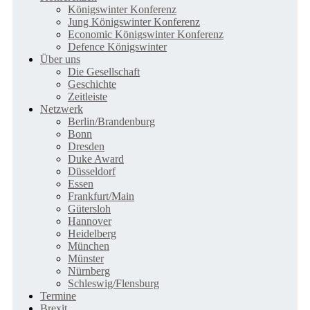
Königswinter Konferenz
Jung Königswinter Konferenz
Economic Königswinter Konferenz
Defence Königswinter
Über uns
Die Gesellschaft
Geschichte
Zeitleiste
Netzwerk
Berlin/Brandenburg
Bonn
Dresden
Duke Award
Düsseldorf
Essen
Frankfurt/Main
Gütersloh
Hannover
Heidelberg
München
Münster
Nürnberg
Schleswig/Flensburg
Termine
Brexit