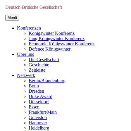
Deutsch-Britische Gesellschaft
Menü
Konferenzen
Königswinter Konferenz
Jung Königswinter Konferenz
Economic Königswinter Konferenz
Defence Königswinter
Über uns
Die Gesellschaft
Geschichte
Zeitleiste
Netzwerk
Berlin/Brandenburg
Bonn
Dresden
Duke Award
Düsseldorf
Essen
Frankfurt/Main
Gütersloh
Hannover
Heidelberg