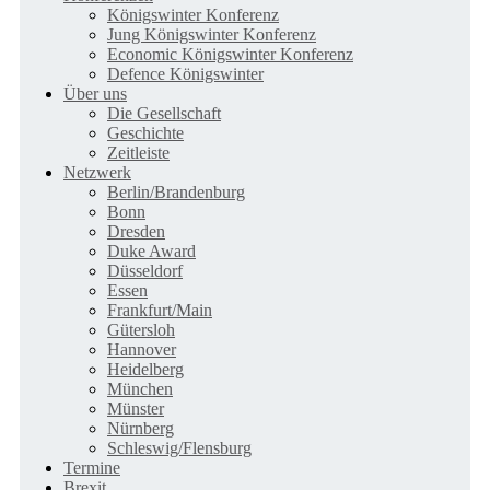
Königswinter Konferenz
Jung Königswinter Konferenz
Economic Königswinter Konferenz
Defence Königswinter
Über uns
Die Gesellschaft
Geschichte
Zeitleiste
Netzwerk
Berlin/Brandenburg
Bonn
Dresden
Duke Award
Düsseldorf
Essen
Frankfurt/Main
Gütersloh
Hannover
Heidelberg
München
Münster
Nürnberg
Schleswig/Flensburg
Termine
Brexit