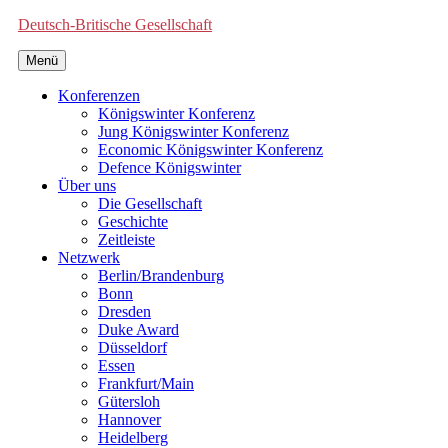
Deutsch-Britische Gesellschaft
Menü
Konferenzen
Königswinter Konferenz
Jung Königswinter Konferenz
Economic Königswinter Konferenz
Defence Königswinter
Über uns
Die Gesellschaft
Geschichte
Zeitleiste
Netzwerk
Berlin/Brandenburg
Bonn
Dresden
Duke Award
Düsseldorf
Essen
Frankfurt/Main
Gütersloh
Hannover
Heidelberg