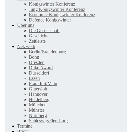
Königswinter Konferenz
Jung Königswinter Konferenz
Economic Königswinter Konferenz
Defence Königswinter
Über uns
Die Gesellschaft
Geschichte
Zeitleiste
Netzwerk
Berlin/Brandenburg
Bonn
Dresden
Duke Award
Düsseldorf
Essen
Frankfurt/Main
Gütersloh
Hannover
Heidelberg
München
Münster
Nürnberg
Schleswig/Flensburg
Termine
Brexit