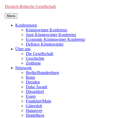
Deutsch-Britische Gesellschaft
Menü
Konferenzen
Königswinter Konferenz
Jung Königswinter Konferenz
Economic Königswinter Konferenz
Defence Königswinter
Über uns
Die Gesellschaft
Geschichte
Zeitleiste
Netzwerk
Berlin/Brandenburg
Bonn
Dresden
Duke Award
Düsseldorf
Essen
Frankfurt/Main
Gütersloh
Hannover
Heidelberg