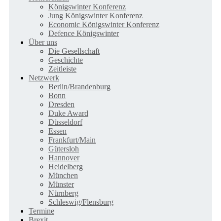
Königswinter Konferenz
Jung Königswinter Konferenz
Economic Königswinter Konferenz
Defence Königswinter
Über uns
Die Gesellschaft
Geschichte
Zeitleiste
Netzwerk
Berlin/Brandenburg
Bonn
Dresden
Duke Award
Düsseldorf
Essen
Frankfurt/Main
Gütersloh
Hannover
Heidelberg
München
Münster
Nürnberg
Schleswig/Flensburg
Termine
Brexit