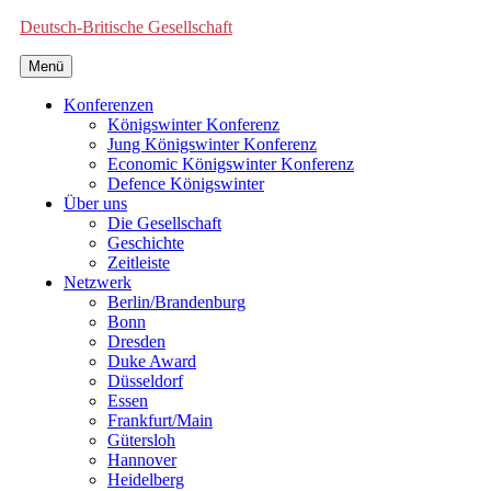
Deutsch-Britische Gesellschaft
Menü
Konferenzen
Königswinter Konferenz
Jung Königswinter Konferenz
Economic Königswinter Konferenz
Defence Königswinter
Über uns
Die Gesellschaft
Geschichte
Zeitleiste
Netzwerk
Berlin/Brandenburg
Bonn
Dresden
Duke Award
Düsseldorf
Essen
Frankfurt/Main
Gütersloh
Hannover
Heidelberg