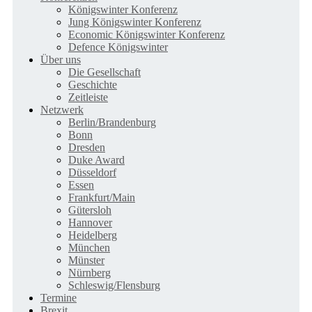
Königswinter Konferenz
Jung Königswinter Konferenz
Economic Königswinter Konferenz
Defence Königswinter
Über uns
Die Gesellschaft
Geschichte
Zeitleiste
Netzwerk
Berlin/Brandenburg
Bonn
Dresden
Duke Award
Düsseldorf
Essen
Frankfurt/Main
Gütersloh
Hannover
Heidelberg
München
Münster
Nürnberg
Schleswig/Flensburg
Termine
Brexit