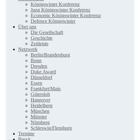
Königswinter Konferenz
Jung Königswinter Konferenz
Economic Königswinter Konferenz
Defence Königswinter
Über uns
Die Gesellschaft
Geschichte
Zeitleiste
Netzwerk
Berlin/Brandenburg
Bonn
Dresden
Duke Award
Düsseldorf
Essen
Frankfurt/Main
Gütersloh
Hannover
Heidelberg
München
Münster
Nürnberg
Schleswig/Flensburg
Termine
Brexit