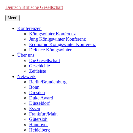
Deutsch-Britische Gesellschaft
Menü
Konferenzen
Königswinter Konferenz
Jung Königswinter Konferenz
Economic Königswinter Konferenz
Defence Königswinter
Über uns
Die Gesellschaft
Geschichte
Zeitleiste
Netzwerk
Berlin/Brandenburg
Bonn
Dresden
Duke Award
Düsseldorf
Essen
Frankfurt/Main
Gütersloh
Hannover
Heidelberg