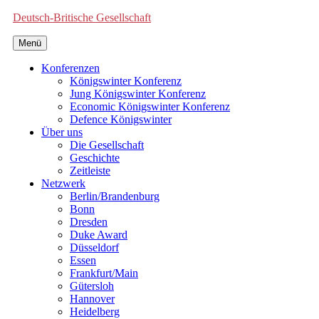
Deutsch-Britische Gesellschaft
Menü
Konferenzen
Königswinter Konferenz
Jung Königswinter Konferenz
Economic Königswinter Konferenz
Defence Königswinter
Über uns
Die Gesellschaft
Geschichte
Zeitleiste
Netzwerk
Berlin/Brandenburg
Bonn
Dresden
Duke Award
Düsseldorf
Essen
Frankfurt/Main
Gütersloh
Hannover
Heidelberg