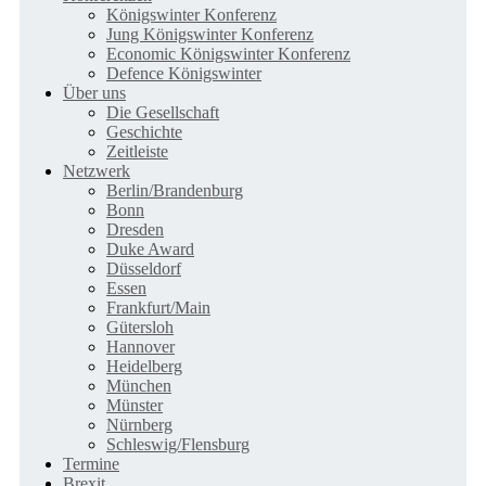
Königswinter Konferenz
Jung Königswinter Konferenz
Economic Königswinter Konferenz
Defence Königswinter
Über uns
Die Gesellschaft
Geschichte
Zeitleiste
Netzwerk
Berlin/Brandenburg
Bonn
Dresden
Duke Award
Düsseldorf
Essen
Frankfurt/Main
Gütersloh
Hannover
Heidelberg
München
Münster
Nürnberg
Schleswig/Flensburg
Termine
Brexit