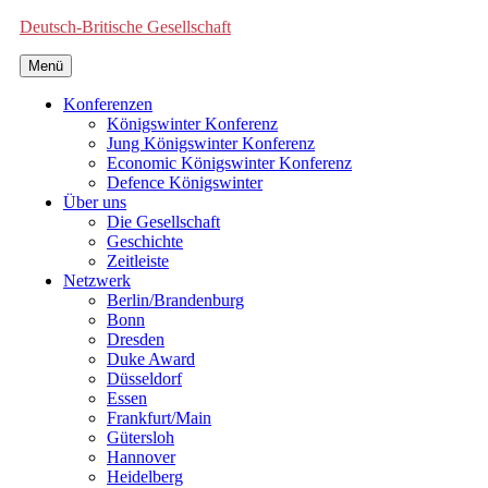
Deutsch-Britische Gesellschaft
Menü
Konferenzen
Königswinter Konferenz
Jung Königswinter Konferenz
Economic Königswinter Konferenz
Defence Königswinter
Über uns
Die Gesellschaft
Geschichte
Zeitleiste
Netzwerk
Berlin/Brandenburg
Bonn
Dresden
Duke Award
Düsseldorf
Essen
Frankfurt/Main
Gütersloh
Hannover
Heidelberg