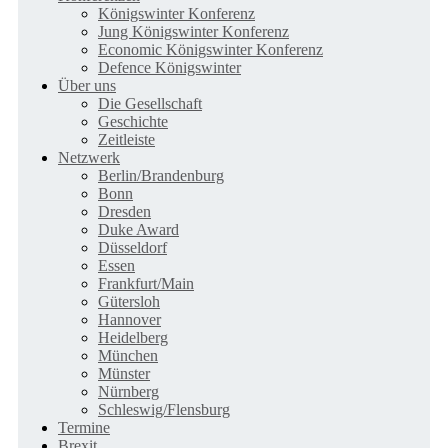
Königswinter Konferenz
Jung Königswinter Konferenz
Economic Königswinter Konferenz
Defence Königswinter
Über uns
Die Gesellschaft
Geschichte
Zeitleiste
Netzwerk
Berlin/Brandenburg
Bonn
Dresden
Duke Award
Düsseldorf
Essen
Frankfurt/Main
Gütersloh
Hannover
Heidelberg
München
Münster
Nürnberg
Schleswig/Flensburg
Termine
Brexit