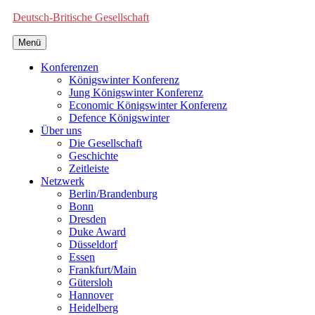
Deutsch-Britische Gesellschaft
Menü
Konferenzen
Königswinter Konferenz
Jung Königswinter Konferenz
Economic Königswinter Konferenz
Defence Königswinter
Über uns
Die Gesellschaft
Geschichte
Zeitleiste
Netzwerk
Berlin/Brandenburg
Bonn
Dresden
Duke Award
Düsseldorf
Essen
Frankfurt/Main
Gütersloh
Hannover
Heidelberg