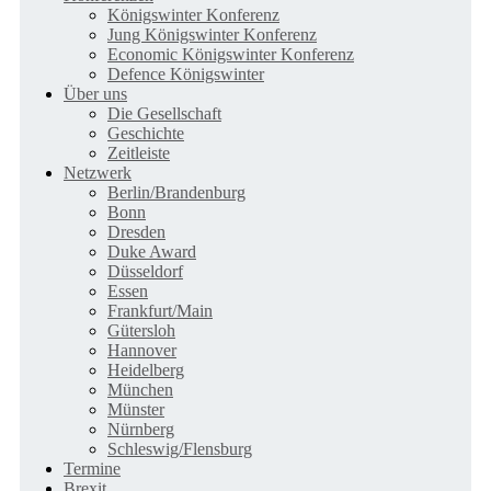
Königswinter Konferenz
Jung Königswinter Konferenz
Economic Königswinter Konferenz
Defence Königswinter
Über uns
Die Gesellschaft
Geschichte
Zeitleiste
Netzwerk
Berlin/Brandenburg
Bonn
Dresden
Duke Award
Düsseldorf
Essen
Frankfurt/Main
Gütersloh
Hannover
Heidelberg
München
Münster
Nürnberg
Schleswig/Flensburg
Termine
Brexit