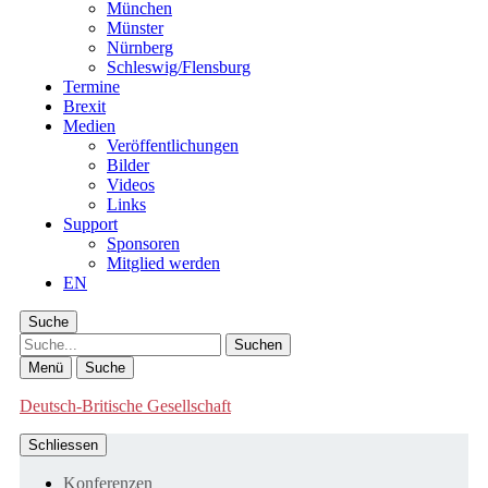
München
Münster
Nürnberg
Schleswig/Flensburg
Termine
Brexit
Medien
Veröffentlichungen
Bilder
Videos
Links
Support
Sponsoren
Mitglied werden
EN
Suche
Suche
Menü
Suche
Deutsch-Britische Gesellschaft
Schliessen
Konferenzen