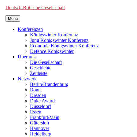
Deutsch-Britische Gesellschaft
Menü
Konferenzen
Königswinter Konferenz
Jung Königswinter Konferenz
Economic Königswinter Konferenz
Defence Königswinter
Über uns
Die Gesellschaft
Geschichte
Zeitleiste
Netzwerk
Berlin/Brandenburg
Bonn
Dresden
Duke Award
Düsseldorf
Essen
Frankfurt/Main
Gütersloh
Hannover
Heidelberg