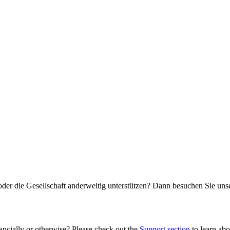
oder die Gesellschaft anderweitig unterstützen? Dann besuchen Sie un
ancially or otherwise? Please check out the
Support section
to learn abou