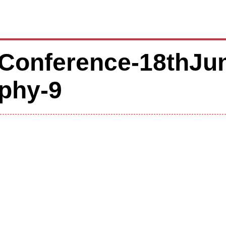
Conference-18thJu
phy-9