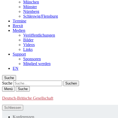
München
Münster
Nürnberg
Schleswig/Flensburg
Termine
Brexit
Medien
Veröffentlichungen
Bilder
Videos
Links
Support
Sponsoren
Mitglied werden
EN
Suche
Suche
Menü
Suche
Deutsch-Britische Gesellschaft
Schliessen
Konferenzen