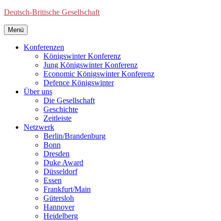
Deutsch-Britische Gesellschaft
Menü
Konferenzen
Königswinter Konferenz
Jung Königswinter Konferenz
Economic Königswinter Konferenz
Defence Königswinter
Über uns
Die Gesellschaft
Geschichte
Zeitleiste
Netzwerk
Berlin/Brandenburg
Bonn
Dresden
Duke Award
Düsseldorf
Essen
Frankfurt/Main
Gütersloh
Hannover
Heidelberg