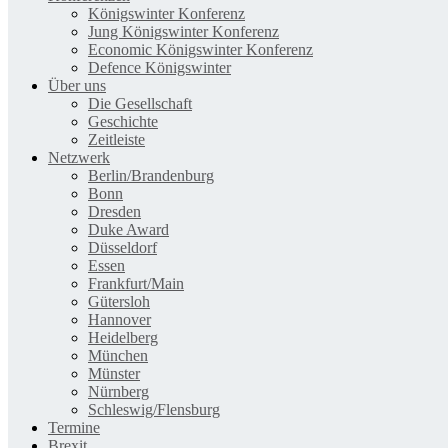
Königswinter Konferenz
Jung Königswinter Konferenz
Economic Königswinter Konferenz
Defence Königswinter
Über uns
Die Gesellschaft
Geschichte
Zeitleiste
Netzwerk
Berlin/Brandenburg
Bonn
Dresden
Duke Award
Düsseldorf
Essen
Frankfurt/Main
Gütersloh
Hannover
Heidelberg
München
Münster
Nürnberg
Schleswig/Flensburg
Termine
Brexit