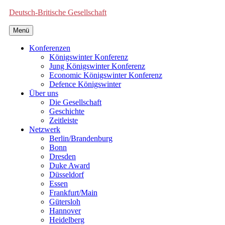
Deutsch-Britische Gesellschaft
Menü
Konferenzen
Königswinter Konferenz
Jung Königswinter Konferenz
Economic Königswinter Konferenz
Defence Königswinter
Über uns
Die Gesellschaft
Geschichte
Zeitleiste
Netzwerk
Berlin/Brandenburg
Bonn
Dresden
Duke Award
Düsseldorf
Essen
Frankfurt/Main
Gütersloh
Hannover
Heidelberg