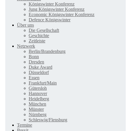
Königswinter Konferenz
Jung Königswinter Konferenz
Economic Königswinter Konferenz
Defence Königswinter
Über uns
Die Gesellschaft
Geschichte
Zeitleiste
Netzwerk
Berlin/Brandenburg
Bonn
Dresden
Duke Award
Düsseldorf
Essen
Frankfurt/Main
Gütersloh
Hannover
Heidelberg
München
Münster
Nürnberg
Schleswig/Flensburg
Termine
Brexit