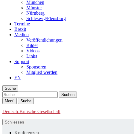
München
Münster
Nürnberg
Schleswig/Flensburg
Termine
Brexit
Medien
Veröffentlichungen
Bilder
Videos
Links
Support
Sponsoren
Mitglied werden
EN
Suche
Suche
Menü
Suche
Deutsch-Britische Gesellschaft
Schliessen
Konferenzen