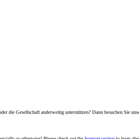
oder die Gesellschaft anderweitig unterstützen? Dann besuchen Sie un
ancially or otherwise? Please check out the
Support section
to learn abou