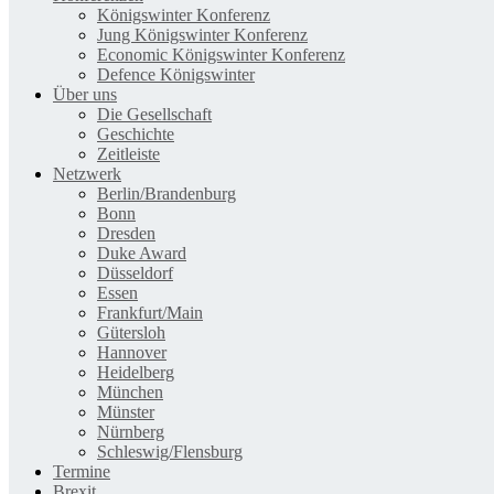
Königswinter Konferenz
Jung Königswinter Konferenz
Economic Königswinter Konferenz
Defence Königswinter
Über uns
Die Gesellschaft
Geschichte
Zeitleiste
Netzwerk
Berlin/Brandenburg
Bonn
Dresden
Duke Award
Düsseldorf
Essen
Frankfurt/Main
Gütersloh
Hannover
Heidelberg
München
Münster
Nürnberg
Schleswig/Flensburg
Termine
Brexit