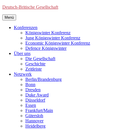
Deutsch-Britische Gesellschaft
Menü
Konferenzen
Königswinter Konferenz
Jung Königswinter Konferenz
Economic Königswinter Konferenz
Defence Königswinter
Über uns
Die Gesellschaft
Geschichte
Zeitleiste
Netzwerk
Berlin/Brandenburg
Bonn
Dresden
Duke Award
Düsseldorf
Essen
Frankfurt/Main
Gütersloh
Hannover
Heidelberg