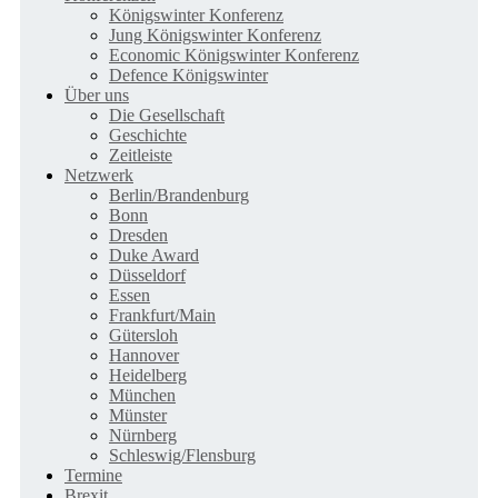
Königswinter Konferenz
Jung Königswinter Konferenz
Economic Königswinter Konferenz
Defence Königswinter
Über uns
Die Gesellschaft
Geschichte
Zeitleiste
Netzwerk
Berlin/Brandenburg
Bonn
Dresden
Duke Award
Düsseldorf
Essen
Frankfurt/Main
Gütersloh
Hannover
Heidelberg
München
Münster
Nürnberg
Schleswig/Flensburg
Termine
Brexit