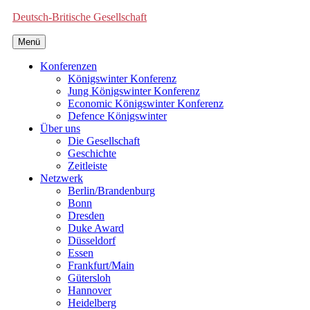
Deutsch-Britische Gesellschaft
Menü
Konferenzen
Königswinter Konferenz
Jung Königswinter Konferenz
Economic Königswinter Konferenz
Defence Königswinter
Über uns
Die Gesellschaft
Geschichte
Zeitleiste
Netzwerk
Berlin/Brandenburg
Bonn
Dresden
Duke Award
Düsseldorf
Essen
Frankfurt/Main
Gütersloh
Hannover
Heidelberg