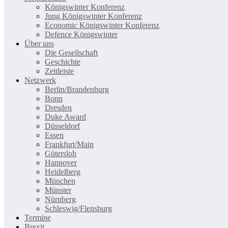
Königswinter Konferenz
Jung Königswinter Konferenz
Economic Königswinter Konferenz
Defence Königswinter
Über uns
Die Gesellschaft
Geschichte
Zeitleiste
Netzwerk
Berlin/Brandenburg
Bonn
Dresden
Duke Award
Düsseldorf
Essen
Frankfurt/Main
Gütersloh
Hannover
Heidelberg
München
Münster
Nürnberg
Schleswig/Flensburg
Termine
Brexit