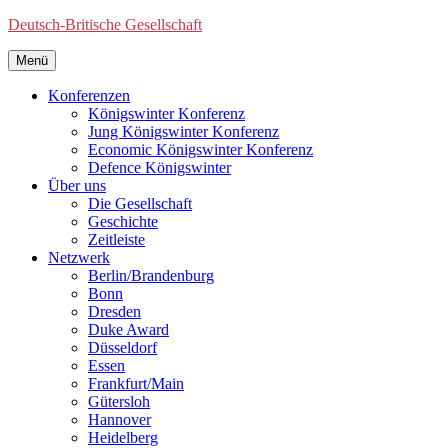
Deutsch-Britische Gesellschaft
Menü
Konferenzen
Königswinter Konferenz
Jung Königswinter Konferenz
Economic Königswinter Konferenz
Defence Königswinter
Über uns
Die Gesellschaft
Geschichte
Zeitleiste
Netzwerk
Berlin/Brandenburg
Bonn
Dresden
Duke Award
Düsseldorf
Essen
Frankfurt/Main
Gütersloh
Hannover
Heidelberg