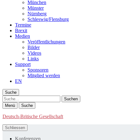
München
Münster
Nürnberg
Schleswig/Flensburg
Termine
Brexit
Medien
Veröffentlichungen
Bilder
Videos
Links
Support
Sponsoren
Mitglied werden
EN
Suche
Suche
Menü
Suche
Deutsch-Britische Gesellschaft
Schliessen
Konferenzen