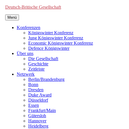
Deutsch-Britische Gesellschaft
Menü
Konferenzen
Königswinter Konferenz
Jung Königswinter Konferenz
Economic Königswinter Konferenz
Defence Königswinter
Über uns
Die Gesellschaft
Geschichte
Zeitleiste
Netzwerk
Berlin/Brandenburg
Bonn
Dresden
Duke Award
Düsseldorf
Essen
Frankfurt/Main
Gütersloh
Hannover
Heidelberg