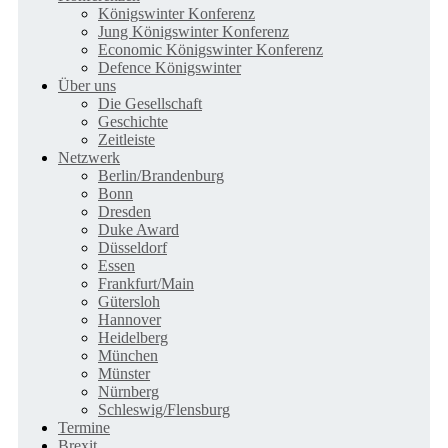
Königswinter Konferenz
Jung Königswinter Konferenz
Economic Königswinter Konferenz
Defence Königswinter
Über uns
Die Gesellschaft
Geschichte
Zeitleiste
Netzwerk
Berlin/Brandenburg
Bonn
Dresden
Duke Award
Düsseldorf
Essen
Frankfurt/Main
Gütersloh
Hannover
Heidelberg
München
Münster
Nürnberg
Schleswig/Flensburg
Termine
Brexit