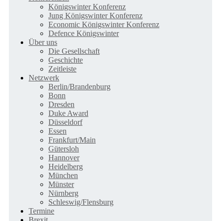
Königswinter Konferenz
Jung Königswinter Konferenz
Economic Königswinter Konferenz
Defence Königswinter
Über uns
Die Gesellschaft
Geschichte
Zeitleiste
Netzwerk
Berlin/Brandenburg
Bonn
Dresden
Duke Award
Düsseldorf
Essen
Frankfurt/Main
Gütersloh
Hannover
Heidelberg
München
Münster
Nürnberg
Schleswig/Flensburg
Termine
Brexit