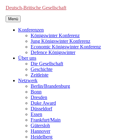
Deutsch-Britische Gesellschaft
Menü
Konferenzen
Königswinter Konferenz
Jung Königswinter Konferenz
Economic Königswinter Konferenz
Defence Königswinter
Über uns
Die Gesellschaft
Geschichte
Zeitleiste
Netzwerk
Berlin/Brandenburg
Bonn
Dresden
Duke Award
Düsseldorf
Essen
Frankfurt/Main
Gütersloh
Hannover
Heidelberg