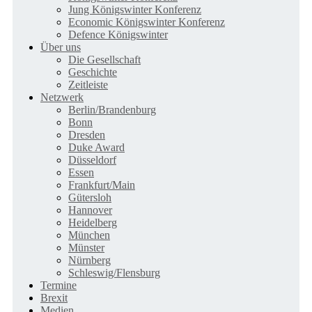
Jung Königswinter Konferenz
Economic Königswinter Konferenz
Defence Königswinter
Über uns
Die Gesellschaft
Geschichte
Zeitleiste
Netzwerk
Berlin/Brandenburg
Bonn
Dresden
Duke Award
Düsseldorf
Essen
Frankfurt/Main
Gütersloh
Hannover
Heidelberg
München
Münster
Nürnberg
Schleswig/Flensburg
Termine
Brexit
Medien