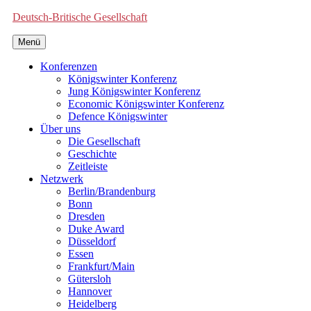
Deutsch-Britische Gesellschaft
Menü
Konferenzen
Königswinter Konferenz
Jung Königswinter Konferenz
Economic Königswinter Konferenz
Defence Königswinter
Über uns
Die Gesellschaft
Geschichte
Zeitleiste
Netzwerk
Berlin/Brandenburg
Bonn
Dresden
Duke Award
Düsseldorf
Essen
Frankfurt/Main
Gütersloh
Hannover
Heidelberg