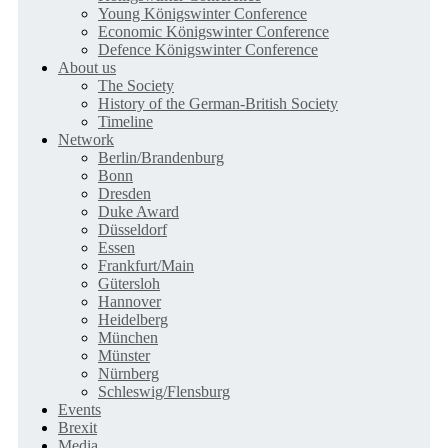
Young Königswinter Conference
Economic Königswinter Conference
Defence Königswinter Conference
About us
The Society
History of the German-British Society
Timeline
Network
Berlin/Brandenburg
Bonn
Dresden
Duke Award
Düsseldorf
Essen
Frankfurt/Main
Gütersloh
Hannover
Heidelberg
München
Münster
Nürnberg
Schleswig/Flensburg
Events
Brexit
Media