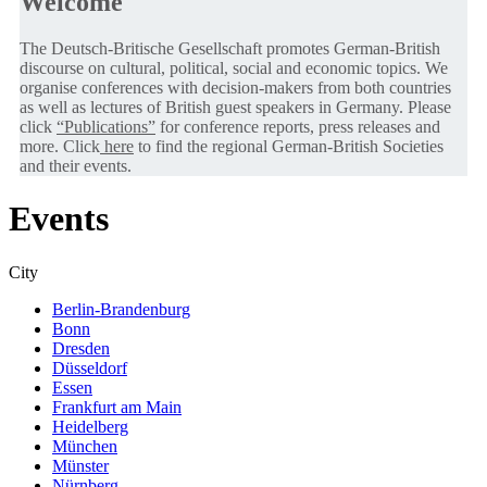
Welcome
The Deutsch-Britische Gesellschaft promotes German-British
discourse on cultural, political, social and economic topics. We
organise conferences with decision-makers from both countries
as well as lectures of British guest speakers in Germany. Please
click
“Publications”
for conference reports, press releases and
more. Click
here
to find the regional German-British Societies
and their events.
Events
City
Berlin-Brandenburg
Bonn
Dresden
Düsseldorf
Essen
Frankfurt am Main
Heidelberg
München
Münster
Nürnberg