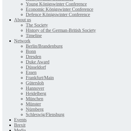
Young Königswinter Conference
Economic Königswinter Conference
Defence Königswinter Conference
About us
The Society
History of the German-British Society
Timeline
Network
Berlin/Brandenburg
Bonn
Dresden
Duke Award
Düsseldorf
Essen
Frankfurt/Main
Gütersloh
Hannover
Heidelberg
München
Münster
Nürnberg
Schleswig/Flensburg
Events
Brexit
Media