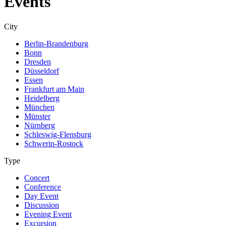
Events
City
Berlin-Brandenburg
Bonn
Dresden
Düsseldorf
Essen
Frankfurt am Main
Heidelberg
München
Münster
Nürnberg
Schleswig-Flensburg
Schwerin-Rostock
Type
Concert
Conference
Day Event
Discussion
Evening Event
Excursion