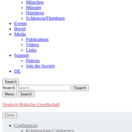
München
Münster
Nürnberg
Schleswig/Flensburg
Events
Brexit
Media
Publications
Videos
Links
Support
Patrons
Join the Society
DE
Search
Search
Menu
Search
Deutsch-Britische Gesellschaft
Close
Conferences
Königswinter Conference