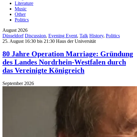
Literature
Music
Other
Politics
August 2026
Düsseldorf
Discussion
,
Evening Event
,
Talk
History
,
Politics
25. August 16:30 bis 21:30
Haus der Universität
80 Jahre Operation Marriage: Gründung
des Landes Nordrhein-Westfalen durch
das Vereinigte Königreich
September 2026