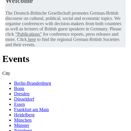
Welcome
The Deutsch-Britische Gesellschaft promotes German-British
discourse on cultural, political, social and economic topics. We
organise conferences with decision-makers from both countries
as well as lectures of British guest speakers in Germany. Please
click
“Publications”
for conference reports, press releases and
more. Click
here
to find the regional German-British Societies
and their events.
Events
City
Berlin-Brandenburg
Bonn
Dresden
Düsseldorf
Essen
Frankfurt am Main
Heidelberg
München
Münster
Nürnberg