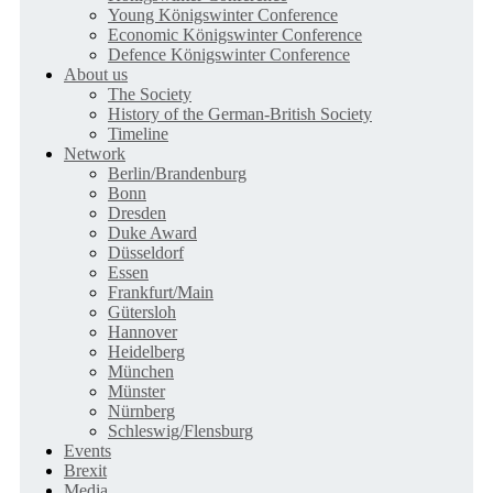
Young Königswinter Conference
Economic Königswinter Conference
Defence Königswinter Conference
About us
The Society
History of the German-British Society
Timeline
Network
Berlin/Brandenburg
Bonn
Dresden
Duke Award
Düsseldorf
Essen
Frankfurt/Main
Gütersloh
Hannover
Heidelberg
München
Münster
Nürnberg
Schleswig/Flensburg
Events
Brexit
Media