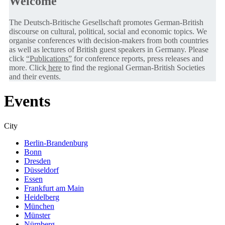
Welcome
The Deutsch-Britische Gesellschaft promotes German-British
discourse on cultural, political, social and economic topics. We
organise conferences with decision-makers from both countries
as well as lectures of British guest speakers in Germany. Please
click
“Publications”
for conference reports, press releases and
more. Click
here
to find the regional German-British Societies
and their events.
Events
City
Berlin-Brandenburg
Bonn
Dresden
Düsseldorf
Essen
Frankfurt am Main
Heidelberg
München
Münster
Nürnberg