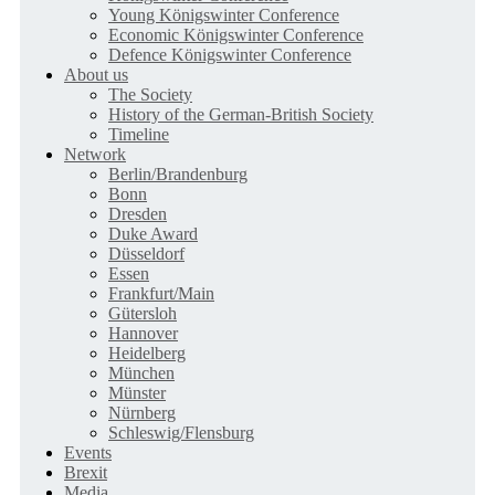
Young Königswinter Conference
Economic Königswinter Conference
Defence Königswinter Conference
About us
The Society
History of the German-British Society
Timeline
Network
Berlin/Brandenburg
Bonn
Dresden
Duke Award
Düsseldorf
Essen
Frankfurt/Main
Gütersloh
Hannover
Heidelberg
München
Münster
Nürnberg
Schleswig/Flensburg
Events
Brexit
Media