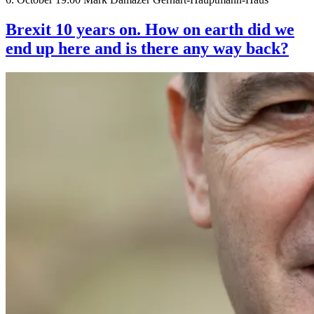
Brexit 10 years on. How on earth did we
end up here and is there any way back?