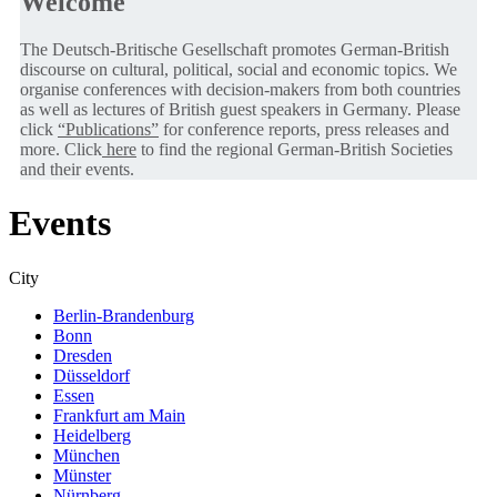
Welcome
The Deutsch-Britische Gesellschaft promotes German-British
discourse on cultural, political, social and economic topics. We
organise conferences with decision-makers from both countries
as well as lectures of British guest speakers in Germany. Please
click
“Publications”
for conference reports, press releases and
more. Click
here
to find the regional German-British Societies
and their events.
Events
City
Berlin-Brandenburg
Bonn
Dresden
Düsseldorf
Essen
Frankfurt am Main
Heidelberg
München
Münster
Nürnberg