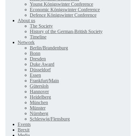
Young Königswinter Conference
Economic Königswinter Conference
Defence Königswinter Conference
About us
The Society
History of the German-British Society
Timeline
Network
Berlin/Brandenburg
Bonn
Dresden
Duke Award
Düsseldorf
Essen
Frankfurt/Main
Gütersloh
Hannover
Heidelberg
München
Münster
Nürnberg
Schleswig/Flensburg
Events
Brexit
Media