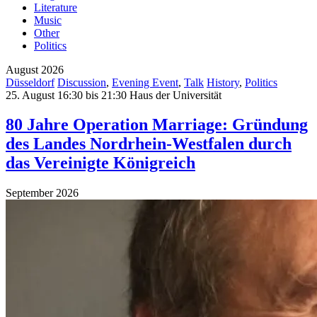
Literature
Music
Other
Politics
August 2026
Düsseldorf
Discussion
,
Evening Event
,
Talk
History
,
Politics
25. August 16:30 bis 21:30
Haus der Universität
80 Jahre Operation Marriage: Gründung
des Landes Nordrhein-Westfalen durch
das Vereinigte Königreich
September 2026