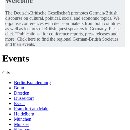
Welcome
The Deutsch-Britische Gesellschaft promotes German-British
discourse on cultural, political, social and economic topics. We
organise conferences with decision-makers from both countries
as well as lectures of British guest speakers in Germany. Please
click
“Publications”
for conference reports, press releases and
more. Click
here
to find the regional German-British Societies
and their events.
Events
City
Berlin-Brandenburg
Bonn
Dresden
Düsseldorf
Essen
Frankfurt am Main
Heidelberg
München
Münster
Nürnberg