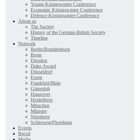
Young Königswinter Conference
Economic Königswinter Conference
Defence Königswinter Conference
About us
The Society
History of the German-British Society
Timeline
Network
Berlin/Brandenburg
Bonn
Dresden
Duke Award
Düsseldorf
Essen
Frankfurt/Main
Gütersloh
Hannover
Heidelberg
München
Münster
Nürnberg
Schleswig/Flensburg
Events
Brexit
Media