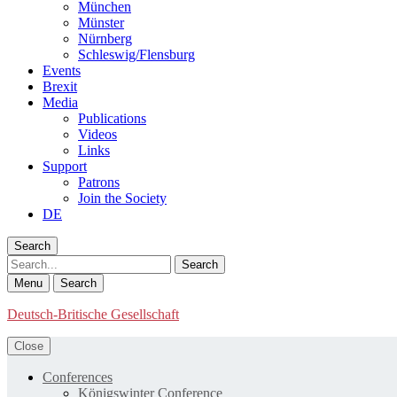
München
Münster
Nürnberg
Schleswig/Flensburg
Events
Brexit
Media
Publications
Videos
Links
Support
Patrons
Join the Society
DE
Search
Search
Menu
Search
Deutsch-Britische Gesellschaft
Close
Conferences
Königswinter Conference