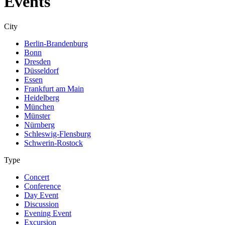
Events
City
Berlin-Brandenburg
Bonn
Dresden
Düsseldorf
Essen
Frankfurt am Main
Heidelberg
München
Münster
Nürnberg
Schleswig-Flensburg
Schwerin-Rostock
Type
Concert
Conference
Day Event
Discussion
Evening Event
Excursion