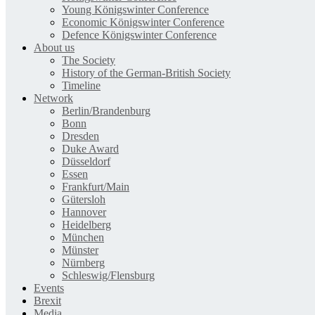
Young Königswinter Conference
Economic Königswinter Conference
Defence Königswinter Conference
About us
The Society
History of the German-British Society
Timeline
Network
Berlin/Brandenburg
Bonn
Dresden
Duke Award
Düsseldorf
Essen
Frankfurt/Main
Gütersloh
Hannover
Heidelberg
München
Münster
Nürnberg
Schleswig/Flensburg
Events
Brexit
Media