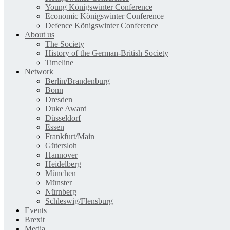
Young Königswinter Conference
Economic Königswinter Conference
Defence Königswinter Conference
About us
The Society
History of the German-British Society
Timeline
Network
Berlin/Brandenburg
Bonn
Dresden
Duke Award
Düsseldorf
Essen
Frankfurt/Main
Gütersloh
Hannover
Heidelberg
München
Münster
Nürnberg
Schleswig/Flensburg
Events
Brexit
Media