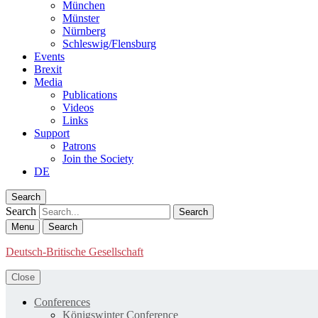
München
Münster
Nürnberg
Schleswig/Flensburg
Events
Brexit
Media
Publications
Videos
Links
Support
Patrons
Join the Society
DE
Search
Search
Menu
Search
Deutsch-Britische Gesellschaft
Close
Conferences
Königswinter Conference