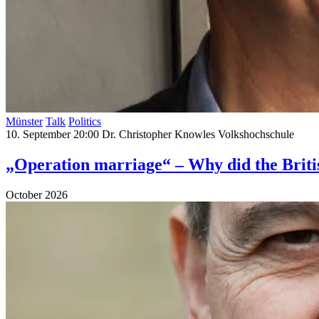
Münster
Talk
Politics
10. September 20:00
Dr. Christopher Knowles
Volkshochschule
„Operation marriage“ – Why did the Briti
October 2026