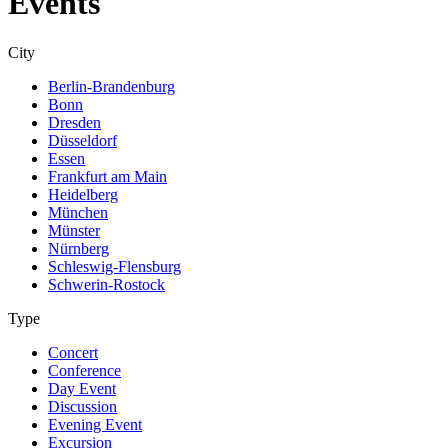
Events
City
Berlin-Brandenburg
Bonn
Dresden
Düsseldorf
Essen
Frankfurt am Main
Heidelberg
München
Münster
Nürnberg
Schleswig-Flensburg
Schwerin-Rostock
Type
Concert
Conference
Day Event
Discussion
Evening Event
Excursion