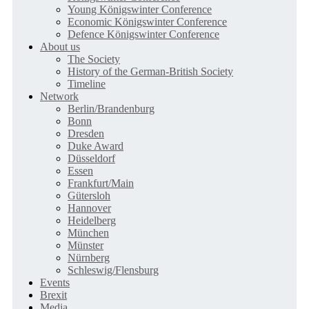
Young Königswinter Conference
Economic Königswinter Conference
Defence Königswinter Conference
About us
The Society
History of the German-British Society
Timeline
Network
Berlin/Brandenburg
Bonn
Dresden
Duke Award
Düsseldorf
Essen
Frankfurt/Main
Gütersloh
Hannover
Heidelberg
München
Münster
Nürnberg
Schleswig/Flensburg
Events
Brexit
Media