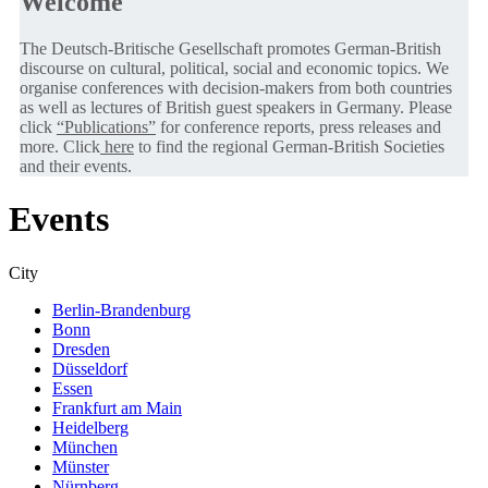
Welcome
The Deutsch-Britische Gesellschaft promotes German-British
discourse on cultural, political, social and economic topics. We
organise conferences with decision-makers from both countries
as well as lectures of British guest speakers in Germany. Please
click
“Publications”
for conference reports, press releases and
more. Click
here
to find the regional German-British Societies
and their events.
Events
City
Berlin-Brandenburg
Bonn
Dresden
Düsseldorf
Essen
Frankfurt am Main
Heidelberg
München
Münster
Nürnberg