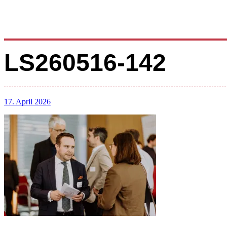
LS260516-142
17. April 2026