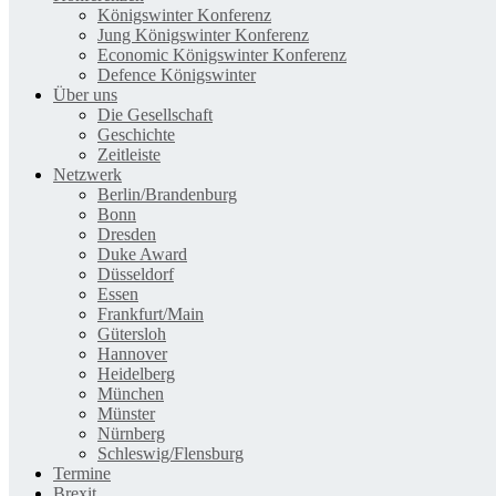
Königswinter Konferenz
Jung Königswinter Konferenz
Economic Königswinter Konferenz
Defence Königswinter
Über uns
Die Gesellschaft
Geschichte
Zeitleiste
Netzwerk
Berlin/Brandenburg
Bonn
Dresden
Duke Award
Düsseldorf
Essen
Frankfurt/Main
Gütersloh
Hannover
Heidelberg
München
Münster
Nürnberg
Schleswig/Flensburg
Termine
Brexit