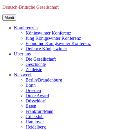
Deutsch-Britische Gesellschaft
Menü
Konferenzen
Königswinter Konferenz
Jung Königswinter Konferenz
Economic Königswinter Konferenz
Defence Königswinter
Über uns
Die Gesellschaft
Geschichte
Zeitleiste
Netzwerk
Berlin/Brandenburg
Bonn
Dresden
Duke Award
Düsseldorf
Essen
Frankfurt/Main
Gütersloh
Hannover
Heidelberg