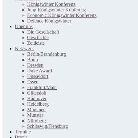
Königswinter Konferenz
Jung Königswinter Konferenz
Economic Königswinter Konferenz
Defence Königswinter
Über uns
Die Gesellschaft
Geschichte
Zeitleiste
Netzwerk
Berlin/Brandenburg
Bonn
Dresden
Duke Award
Düsseldorf
Essen
Frankfurt/Main
Gütersloh
Hannover
Heidelberg
München
Münster
Nürnberg
Schleswig/Flensburg
Termine
Brexit