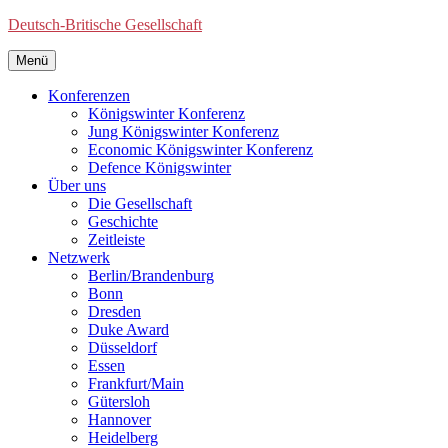
Deutsch-Britische Gesellschaft
Menü
Konferenzen
Königswinter Konferenz
Jung Königswinter Konferenz
Economic Königswinter Konferenz
Defence Königswinter
Über uns
Die Gesellschaft
Geschichte
Zeitleiste
Netzwerk
Berlin/Brandenburg
Bonn
Dresden
Duke Award
Düsseldorf
Essen
Frankfurt/Main
Gütersloh
Hannover
Heidelberg