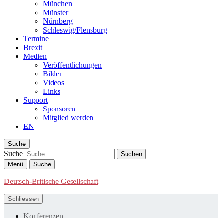
München
Münster
Nürnberg
Schleswig/Flensburg
Termine
Brexit
Medien
Veröffentlichungen
Bilder
Videos
Links
Support
Sponsoren
Mitglied werden
EN
Suche
Suche
Menü
Suche
Deutsch-Britische Gesellschaft
Schliessen
Konferenzen