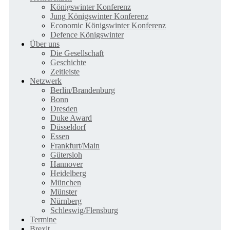
Königswinter Konferenz
Jung Königswinter Konferenz
Economic Königswinter Konferenz
Defence Königswinter
Über uns
Die Gesellschaft
Geschichte
Zeitleiste
Netzwerk
Berlin/Brandenburg
Bonn
Dresden
Duke Award
Düsseldorf
Essen
Frankfurt/Main
Gütersloh
Hannover
Heidelberg
München
Münster
Nürnberg
Schleswig/Flensburg
Termine
Brexit