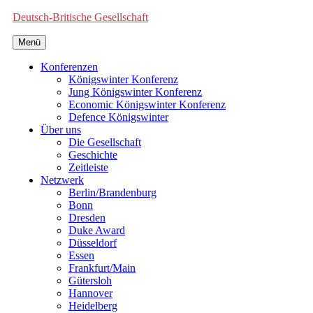
Deutsch-Britische Gesellschaft
Menü
Konferenzen
Königswinter Konferenz
Jung Königswinter Konferenz
Economic Königswinter Konferenz
Defence Königswinter
Über uns
Die Gesellschaft
Geschichte
Zeitleiste
Netzwerk
Berlin/Brandenburg
Bonn
Dresden
Duke Award
Düsseldorf
Essen
Frankfurt/Main
Gütersloh
Hannover
Heidelberg