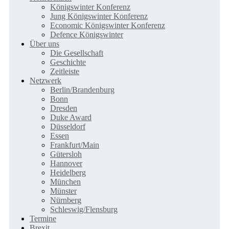
Königswinter Konferenz
Jung Königswinter Konferenz
Economic Königswinter Konferenz
Defence Königswinter
Über uns
Die Gesellschaft
Geschichte
Zeitleiste
Netzwerk
Berlin/Brandenburg
Bonn
Dresden
Duke Award
Düsseldorf
Essen
Frankfurt/Main
Gütersloh
Hannover
Heidelberg
München
Münster
Nürnberg
Schleswig/Flensburg
Termine
Brexit