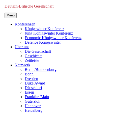
Deutsch-Britische Gesellschaft
Menü
Konferenzen
Königswinter Konferenz
Jung Königswinter Konferenz
Economic Königswinter Konferenz
Defence Königswinter
Über uns
Die Gesellschaft
Geschichte
Zeitleiste
Netzwerk
Berlin/Brandenburg
Bonn
Dresden
Duke Award
Düsseldorf
Essen
Frankfurt/Main
Gütersloh
Hannover
Heidelberg