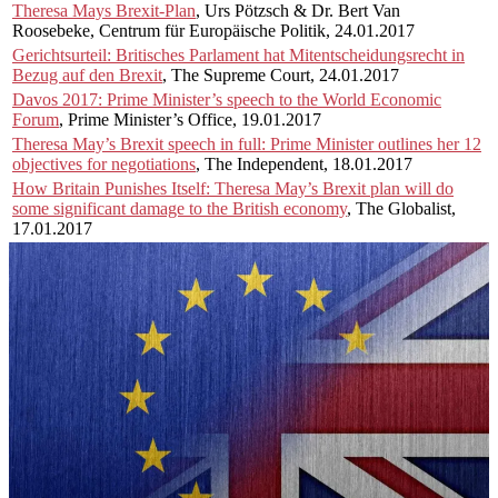
Theresa Mays Brexit-Plan
, Urs Pötzsch & Dr. Bert Van
Roosebeke, Centrum für Europäische Politik, 24.01.2017
Gerichtsurteil: Britisches Parlament hat Mitentscheidungsrecht in
Bezug auf den Brexit
, The Supreme Court, 24.01.2017
Davos 2017: Prime Minister’s speech to the World Economic
Forum
, Prime Minister’s Office, 19.01.2017
Theresa May’s Brexit speech in full: Prime Minister outlines her 12
objectives for negotiations
, The Independent, 18.01.2017
How Britain Punishes Itself: Theresa May’s Brexit plan will do
some significant damage to the British economy
, The Globalist,
17.01.2017