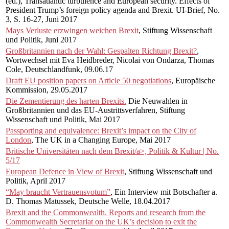
(ed.), Transatlantic turbulence and European security. Effects of
President Trump’s foreign policy agenda and Brexit. UI-Brief, No.
3, S. 16-27, Juni 2017
Mays Verluste erzwingen weichen Brexit
, Stiftung Wissenschaft
und Politik, Juni 2017
Großbritannien nach der Wahl: Gespalten Richtung Brexit?
,
Wortwechsel mit Eva Heidbreder, Nicolai von Ondarza, Thomas
Cole, Deutschlandfunk, 09.06.17
Draft EU position papers on Article 50 negotiations
, Europäische
Kommission, 29.05.2017
Die Zementierung des harten Brexits.
Die Neuwahlen in
Großbritannien und das EU-Austrittsverfahren, Stiftung
Wissenschaft und Politik, Mai 2017
Passporting and equivalence: Brexit’s impact on the City of
London
, The UK in a Changing Europe, Mai 2017
Britische Universitäten nach dem Brexit/a>, Politik & Kultur | No.
5/17
European Defence in View of Brexit
, Stiftung Wissenschaft und
Politik, April 2017
“May braucht Vertrauensvotum”
, Ein Interview mit Botschafter a.
D. Thomas Matussek, Deutsche Welle, 18.04.2017
Brexit and the Commonwealth. Reports and research from the
Commonwealth Secretariat on the UK’s decision to exit the