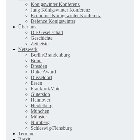
Königswinter Konferenz
Jung Königswinter Konferenz
Economic Königswinter Konferenz
Defence Königswinter
Über uns
Die Gesellschaft
Geschichte
Zeitleiste
Netzwerk
Berlin/Brandenburg
Bonn
Dresden
Duke Award
Düsseldorf
Essen
Frankfurt/Main
Gütersloh
Hannover
Heidelberg
München
Münster
Nürnberg
Schleswig/Flensburg
Termine
Brexit