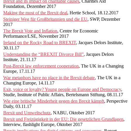
Brexit and its impact on charitable causes
, Charities Aid
Foundation, Dezember 2017
Making the most of the Brexit deal
, Hertie School, 18.12.2017
Steiniger Weg für Großbritannien und die EU
, SWP, Dezember
2017
The Brexit Vote and Inflation
, Centre for Economic
Performance/LSE, November 2017
Ireland on the Rocky Road to BREXIT
, Jacques Delors Institute,
30.11.17
Understanding the “BREXIT Divorce Bill”
, Jacques Delors
Institute, 21.11.17
Post-Brexit law enforcement cooperation
, The UK in a Changing
Europe, 17.11.17
War metaphors have no place in the Brexit debate
, The UK in a
Changing Europe, 14.11.17
Exit, voice or loyalty? Young people on Europe and Democracy
,
Studie, Institute of Public Affairs, Bertelsmann Stiftung, 08.11.17
Wie eine britische Minderheit gegen den Brexit kämpft
, Perspective
Daily, 03.11.17
Brexit und Umweltschutz
, NABU, Oktober 2017
Brexit und Freizügigkeit in der EU: Die gesetzlichen Grundlagen
,
Interview, flashlight Europe, Oktober 2017
Brexit: implications for digital citizens and consumers
, Report,