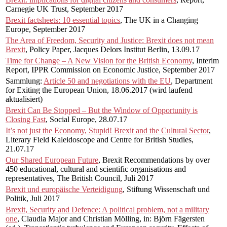
Carnegie UK Trust, September 2017
Brexit factsheets: 10 essential topics
, The UK in a Changing
Europe, September 2017
The Area of Freedom, Security and Justice: Brexit does not mean
Brexit
, Policy Paper, Jacques Delors Institut Berlin, 13.09.17
Time for Change – A New Vision for the British Economy
, Interim
Report, IPPR Commission on Economic Justice, September 2017
Sammlung:
Article 50 and negotiations with the EU
, Department
for Exiting the European Union, 18.06.2017 (wird laufend
aktualisiert)
Brexit Can Be Stopped – But the Window of Opportunity is
Closing Fast
, Social Europe, 28.07.17
It’s not just the Economy, Stupid! Brexit and the Cultural Sector
,
Literary Field Kaleidoscope and Centre for British Studies,
21.07.17
Our Shared European Future
, Brexit Recommendations by over
450 educational, cultural and scientific organisations and
representatives, The British Council, Juli 2017
Brexit und europäische Verteidigung
, Stiftung Wissenschaft und
Politik, Juli 2017
Brexit, Security and Defence: A political problem, not a military
one
, Claudia Major and Christian Mölling, in: Björn Fägersten