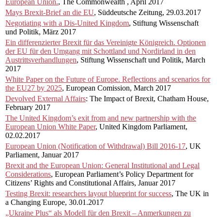
European Union.
, The Commonwealth , April 2017
Mays Brexit-Brief an die EU
, Süddeutsche Zeitung, 29.03.2017
Negotiating with a Dis-United Kingdom
, Stiftung Wissenschaft
und Politik, März 2017
Ein differenzierter Brexit für das Vereinigte Königreich. Optionen
der EU für den Umgang mit Schottland und Nordirland in den
Austrittsverhandlungen
, Stiftung Wissenschaft und Politik, March
2017
White Paper on the Future of Europe. Reflections and scenarios for
the EU27 by 2025
, European Comission, March 2017
Devolved External Affairs
: The Impact of Brexit, Chatham House,
February 2017
The United Kingdom’s exit from and new partnership with the
European Union White Paper
, United Kingdom Parliament,
02.02.2017
European Union (Notification of Withdrawal) Bill 2016-17
, UK
Parliament, Januar 2017
Brexit and the European Union: General Institutional and Legal
Considerations
, European Parliament’s Policy Department for
Citizens’ Rights and Constitutional Affairs, Januar 2017
Testing Brexit: researchers layout blueprint for success
, The UK in
a Changing Europe, 30.01.2017
„Ukraine Plus“ als Modell für den Brexit – Anmerkungen zu