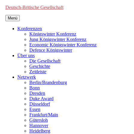
Deutsch-Britische Gesellschaft
Menü
Konferenzen
Königswinter Konferenz
Jung Königswinter Konferenz
Economic Königswinter Konferenz
Defence Königswinter
Über uns
Die Gesellschaft
Geschichte
Zeitleiste
Netzwerk
Berlin/Brandenburg
Bonn
Dresden
Duke Award
Düsseldorf
Essen
Frankfurt/Main
Gütersloh
Hannover
Heidelberg