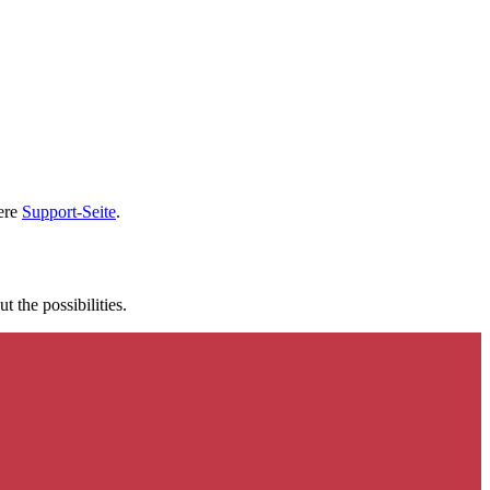
sere
Support-Seite
.
t the possibilities.