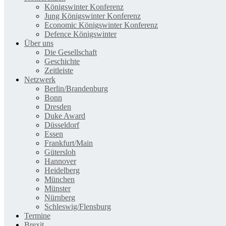
Königswinter Konferenz
Jung Königswinter Konferenz
Economic Königswinter Konferenz
Defence Königswinter
Über uns
Die Gesellschaft
Geschichte
Zeitleiste
Netzwerk
Berlin/Brandenburg
Bonn
Dresden
Duke Award
Düsseldorf
Essen
Frankfurt/Main
Gütersloh
Hannover
Heidelberg
München
Münster
Nürnberg
Schleswig/Flensburg
Termine
Brexit