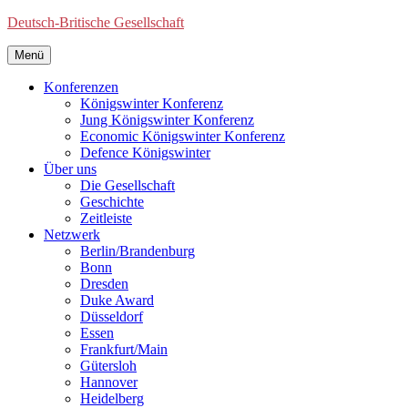
Deutsch-Britische Gesellschaft
Menü
Konferenzen
Königswinter Konferenz
Jung Königswinter Konferenz
Economic Königswinter Konferenz
Defence Königswinter
Über uns
Die Gesellschaft
Geschichte
Zeitleiste
Netzwerk
Berlin/Brandenburg
Bonn
Dresden
Duke Award
Düsseldorf
Essen
Frankfurt/Main
Gütersloh
Hannover
Heidelberg