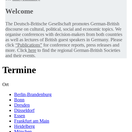
Welcome
The Deutsch-Britische Gesellschaft promotes German-British
discourse on cultural, political, social and economic topics. We
organise conferences with decision-makers from both countries
as well as lectures of British guest speakers in Germany. Please
click
“Publications”
for conference reports, press releases and
more. Click
here
to find the regional German-British Societies
and their events.
Termine
Ort
Berlin-Brandenburg
Bonn
Dresden
Düsseldorf
Essen
Frankfurt am Main
Heidelberg
München