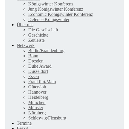
Königswinter Konferenz
Jung Königswinter Konferenz
Economic Königswinter Konferenz
Defence Königswinter
Über uns
Die Gesellschaft
Geschichte
Zeitleiste
Netzwerk
Berlin/Brandenburg
Bonn
Dresden
Duke Award
Düsseldorf
Essen
Frankfurt/Main
Gütersloh
Hannover
Heidelberg
München
Münster
Nürnberg
Schleswig/Flensburg
Termine
Brexit