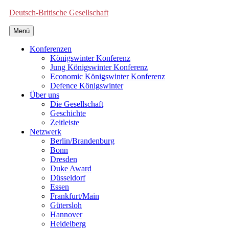
Deutsch-Britische Gesellschaft
Menü
Konferenzen
Königswinter Konferenz
Jung Königswinter Konferenz
Economic Königswinter Konferenz
Defence Königswinter
Über uns
Die Gesellschaft
Geschichte
Zeitleiste
Netzwerk
Berlin/Brandenburg
Bonn
Dresden
Duke Award
Düsseldorf
Essen
Frankfurt/Main
Gütersloh
Hannover
Heidelberg