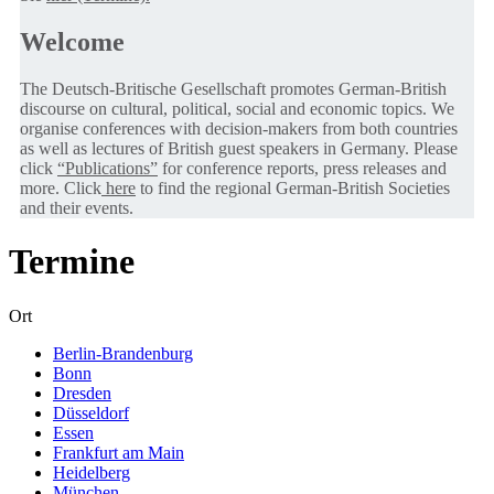
Welcome
The Deutsch-Britische Gesellschaft promotes German-British
discourse on cultural, political, social and economic topics. We
organise conferences with decision-makers from both countries
as well as lectures of British guest speakers in Germany. Please
click
“Publications”
for conference reports, press releases and
more. Click
here
to find the regional German-British Societies
and their events.
Termine
Ort
Berlin-Brandenburg
Bonn
Dresden
Düsseldorf
Essen
Frankfurt am Main
Heidelberg
München