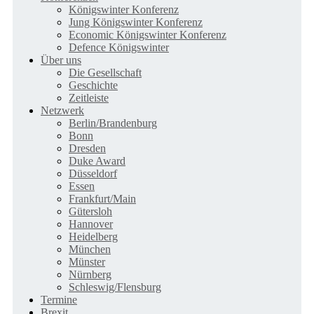
Königswinter Konferenz
Jung Königswinter Konferenz
Economic Königswinter Konferenz
Defence Königswinter
Über uns
Die Gesellschaft
Geschichte
Zeitleiste
Netzwerk
Berlin/Brandenburg
Bonn
Dresden
Duke Award
Düsseldorf
Essen
Frankfurt/Main
Gütersloh
Hannover
Heidelberg
München
Münster
Nürnberg
Schleswig/Flensburg
Termine
Brexit