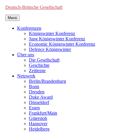
Deutsch-Britische Gesellschaft
Menü
Konferenzen
Königswinter Konferenz
Jung Königswinter Konferenz
Economic Königswinter Konferenz
Defence Königswinter
Über uns
Die Gesellschaft
Geschichte
Zeitleiste
Netzwerk
Berlin/Brandenburg
Bonn
Dresden
Duke Award
Düsseldorf
Essen
Frankfurt/Main
Gütersloh
Hannover
Heidelberg