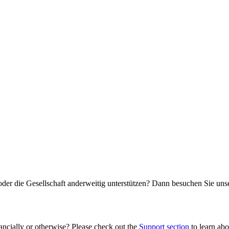
oder die Gesellschaft anderweitig unterstützen? Dann besuchen Sie un
ancially or otherwise? Please check out the
Support section
to learn abou