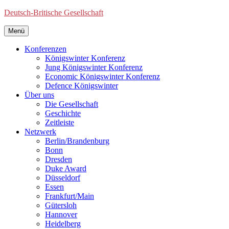
Deutsch-Britische Gesellschaft
Menü
Konferenzen
Königswinter Konferenz
Jung Königswinter Konferenz
Economic Königswinter Konferenz
Defence Königswinter
Über uns
Die Gesellschaft
Geschichte
Zeitleiste
Netzwerk
Berlin/Brandenburg
Bonn
Dresden
Duke Award
Düsseldorf
Essen
Frankfurt/Main
Gütersloh
Hannover
Heidelberg