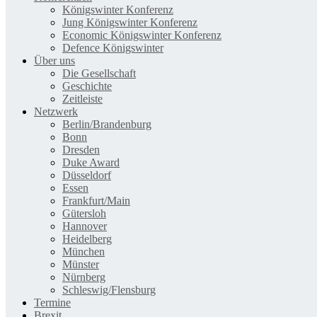
Königswinter Konferenz
Jung Königswinter Konferenz
Economic Königswinter Konferenz
Defence Königswinter
Über uns
Die Gesellschaft
Geschichte
Zeitleiste
Netzwerk
Berlin/Brandenburg
Bonn
Dresden
Duke Award
Düsseldorf
Essen
Frankfurt/Main
Gütersloh
Hannover
Heidelberg
München
Münster
Nürnberg
Schleswig/Flensburg
Termine
Brexit