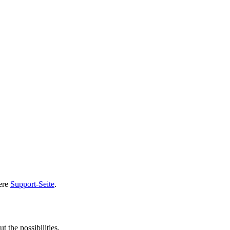
sere
Support-Seite
.
t the possibilities.